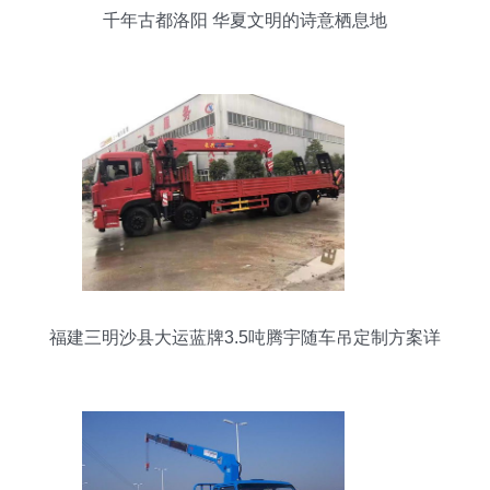
千年古都洛阳 华夏文明的诗意栖息地
福建三明沙县大运蓝牌3.5吨腾宇随车吊定制方案详
解