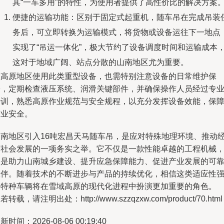
其“一车多用”的特性，为使用者提供了高性价比的解决方案
便捷的运输功能：区别于固定式起重机，随车吊在完成吊装
务后，可立即转换为运输模式，将货物或设备运往下一地点
实现了“吊运一体化”，极大节约了设备调度时间和运输成本
这对于地域广阔、站点分散的山南地区尤为重要。
在高原地区使用此类重型设备，也需特别注意设备的日常维护保
养，定期检查液压系统、润滑关键部件，并确保操作人员经过专
培训，熟悉高原作业规范与安全规程，以充分发挥设备效能，保
作业安全。
山南地区引入16吨宏昌天马随车吊，是应对特殊地理环境、推动
济社会发展的一项务实之举。它不仅是一款性能卓越的工程机械
更是助力山南城乡建设、提升应急保障能力、促进产业发展的可
伙伴。随着技术的不断进步与产品的持续优化，相信这类适应性
的特种车辆将在雪域高原的现代化进程中扮演更加重要的角色。
若转载，请注明出处：http://www.szzqzxw.com/product/70.html
新时间：2026-08-06 00:19:40