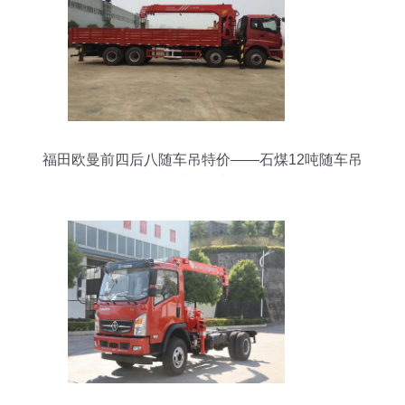
福田欧曼前四后八随车吊特价——石煤12吨随车吊
选购指南