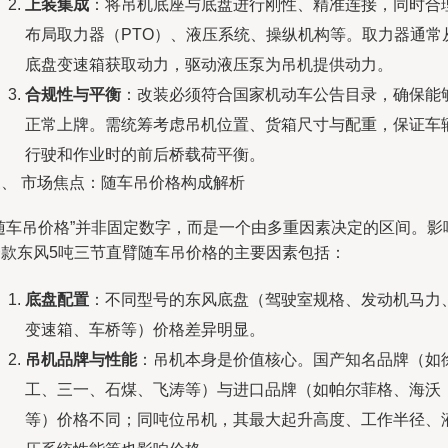
上装集成
：将吊机底座与底盘进行刚性、精准连接，同时合
布局取力器（PTO）、液压系统、操纵机构等。取力器通常
底盘变速箱获取动力，驱动液压泵为吊机提供动力。
合规性与平衡
：改装必须符合国家机动车公告目录，确保能
正常上牌。需统筹考虑吊机位置、货箱尺寸与配重，保证车
行驶和作业时的前后桥载荷平衡。
三、 市场焦点：随车吊价格构成解析
“随车吊价格”并非固定数字，而是一个由多重因素决定的区间。影
一款东风5吨三节直臂随车吊价格的主要因素包括：
底盘配置
：不同型号的东风底盘（驾驶室规格、发动机马力
变速箱、车桥等）价格差异明显。
吊机品牌与性能
：吊机本身是价值核心。国产知名品牌（如
工、三一、石煤、飞涛等）与进口品牌（如帕尔菲格、海沃
等）价格不同；同吨位吊机，其最大起升高度、工作半径、