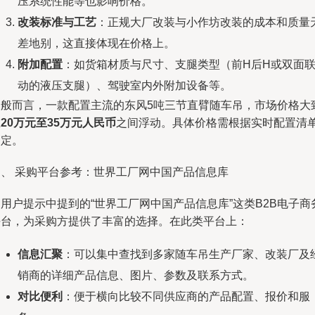
压系统性能等也影响价格。
改装标准与工艺
：正规大厂改装与小作坊改装的成本和质量
差地别，这直接体现在价格上。
附加配置
：如货箱材质与尺寸、支腿类型（前H后H或双面
动的液压支腿）、驾驶室内外附加设备等。
一般而言，一款配置主流的东风5吨三节直臂随车吊，市场价格大
在
20万元至35万元人民币
之间浮动。具体价格需根据实时配置清
确定。
四、 采购平台参考：世界工厂网中国产品信息库
用户提示中提到的“世界工厂网中国产品信息库”这类B2B电子商
平台，为采购方提供了丰富的选择。在此类平台上：
信息汇聚
：可以集中查找到多家随车吊生产厂家、改装厂及
销商的详细产品信息、图片、参数及联系方式。
对比便利
：便于横向比较不同供应商的产品配置、报价和服