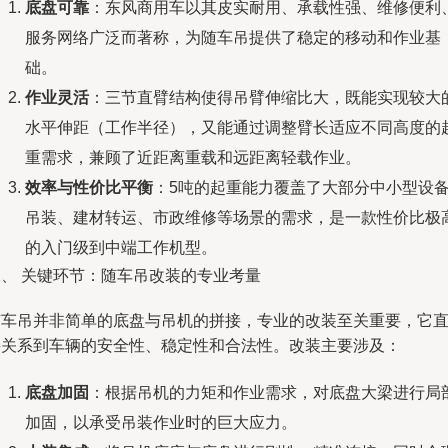
底盘可靠
：东风商用车以其皮实耐用、承载性强、维修便利
服务网络广泛而著称，为随车吊提供了稳定的移动和作业基
础。
作业灵活
：三节直臂结构使得吊臂伸缩比大，既能实现较大
水平伸距（工作半径），又能通过调整臂长适应不同高度的
重需求，兼顾了近距离重载和远距离轻载作业。
效率与性价比平衡
：5吨的起重能力覆盖了大部分中小型设
吊装、建材转运、市政维修等场景的需求，是一款性价比极
的入门级到中端工作机型。
二、 关键环节：随车吊改装的专业考量
随车吊并非简单的底盘与吊机的拼接，专业的改装至关重要，它
接关系到车辆的安全性、稳定性和合法性。改装主要涉及：
底盘加固
：根据吊机的力矩和作业需求，对底盘大梁进行局
加固，以承受吊装作业时的巨大应力。