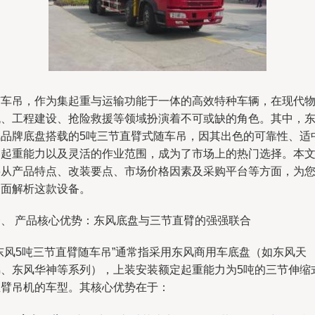
随车吊，作为集起重与运输功能于一体的高效特种车辆，在现代
流、工程建设、抢险救援等领域扮演着不可或缺的角色。其中，
风品牌底盘搭载的5吨三节直臂式随车吊，因其出色的可靠性、适
的起重能力以及灵活的作业范围，成为了市场上的热门选择。本
将从产品特点、改装要点、市场价格因素及采购平台等方面，为
全面解析这款设备。
一、 产品核心优势：东风底盘与三节直臂的强强联合
“东风5吨三节直臂随车吊”通常指采用东风商用车底盘（如东风天
锦、东风华神等系列），上装安装额定起重能力为5吨的三节伸缩
直臂吊机的车型。其核心优势在于：